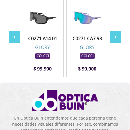
BE3 11
C0271 A14 01
C0271 CA7 93
C0271
RY
GLORY
GLORY
G
CI
COLCCI
COLCCI
CO
.900
$ 99.900
$ 99.900
$ 9
En Óptica Buin entendemos que cada persona tiene
necesidades visuales diferentes. Por eso, combinamos