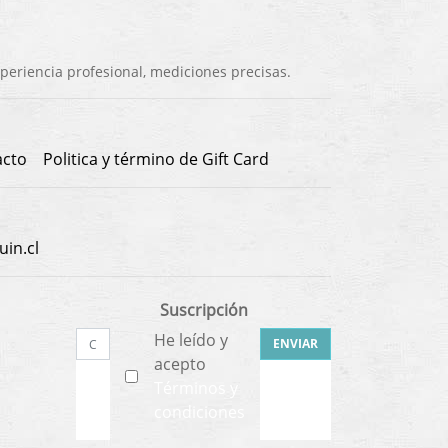
eriencia profesional, mediciones precisas.
acto
Politica y término de Gift Card
in.cl
Suscripción
He leído y
ENVIAR
acepto
Términos y
condiciones