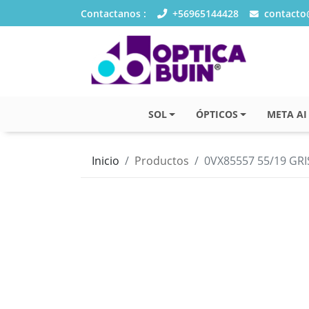
Contactanos :
+56965144428
contacto@
SOL
ÓPTICOS
META AI
Inicio
Productos
0VX85557 55/19 GRI