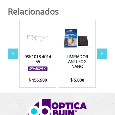
Relacionados
042
0SK1018 4014
LIMPIADOR
AV
 51
55
ANTI-FOG
NANO
LEX
SWAROVSKI
.900
$ 156.900
$ 5.000
$ 1