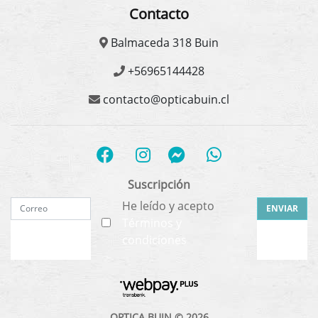
Contacto
Balmaceda 318 Buin
+56965144428
contacto@opticabuin.cl
Suscripción
He leído y acepto
ENVIAR
Términos y
condiciones
OPTICA BUIN © 2026