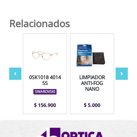
Relacionados
042
0SK1018 4014
LIMPIADOR
AV
 51
55
ANTI-FOG
NANO
LEX
SWAROVSKI
.900
$ 156.900
$ 5.000
$ 1