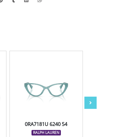
0RA7181U 6240 54
0MF1042 M571
RALPH LAUREN
MIRAFLEX