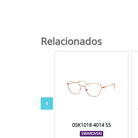
Relacionados
F1042 M571 51
0SK1018 4014 55
MIRAFLEX
SWAROVSKI