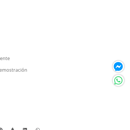
Lente
 demostración