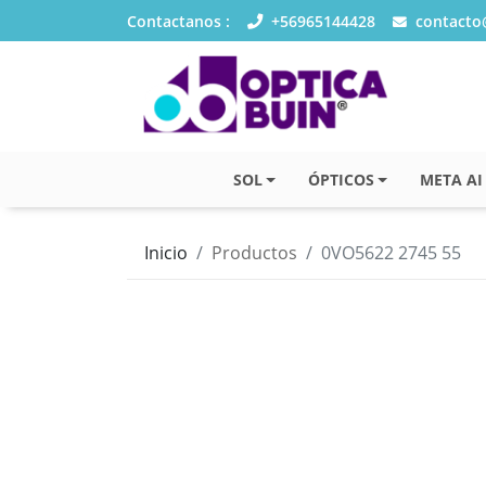
Contactanos :
+56965144428
contacto@
SOL
ÓPTICOS
META AI
Inicio
Productos
0VO5622 2745 55