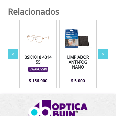
Relacionados
042
0SK1018 4014
LIMPIADOR
AV
 51
55
ANTI-FOG
NANO
LEX
SWAROVSKI
.900
$ 156.900
$ 5.000
$ 1