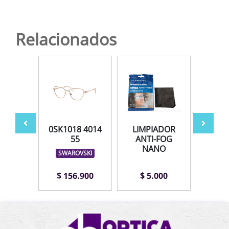
Relacionados
042
0SK1018 4014
LIMPIADOR
AV
 51
55
ANTI-FOG
NANO
LEX
SWAROVSKI
.900
$ 156.900
$ 5.000
$ 1