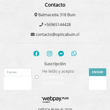
Contacto
Balmaceda 318 Buin
+56965144428
contacto@opticabuin.cl
Suscripción
He leído y acepto
ENVIAR
Términos y
condiciones
OPTICA BUIN © 2026