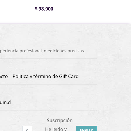
$ 98.900
$ 50.900
eriencia profesional, mediciones precisas.
acto
Politica y término de Gift Card
in.cl
Suscripción
He leído y
ENVIAR