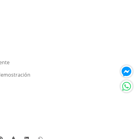
Lente
 demostración