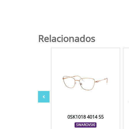
Relacionados
F1042 M571 51
0SK1018 4014 55
MIRAFLEX
SWAROVSKI