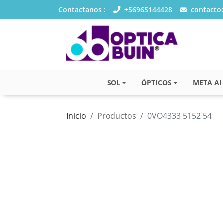
Contactanos :
+56965144428
contacto@
SOL
ÓPTICOS
META AI
Inicio
Productos
0VO4333 5152 54