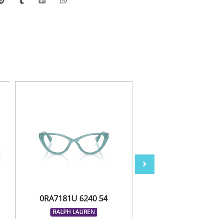
0RA7181U 6240 54
0MF1042 M571
RALPH LAUREN
MIRAFLEX