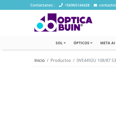
Contactanos :
+56965144428
contacto@
SOL
ÓPTICOS
META AI
Inicio
Productos
0VE4492U 108/87 5