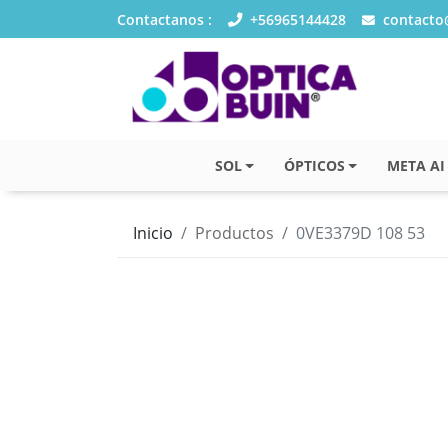
Contactanos :
+56965144428
contacto@
SOL
ÓPTICOS
META AI
Inicio
Productos
0VE3379D 108 53