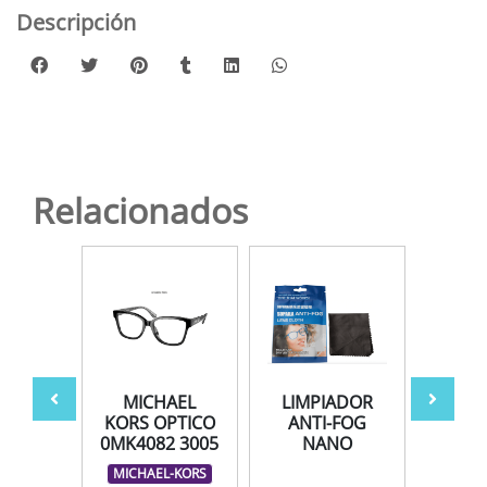
Descripción
Relacionados
181U
MICHAEL
LIMPIADOR
AV
 54
KORS OPTICO
ANTI-FOG
0MK4082 3005
NANO
LAUREN
MICHAEL-KORS