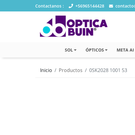
Contactanos :
+56965144428
contacto@
SOL
ÓPTICOS
META AI
Inicio
Productos
0SK2028 1001 53