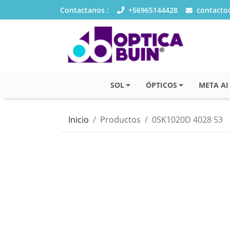
Contactanos :
+56965144428
contacto@
SOL
ÓPTICOS
META AI
Inicio
Productos
0SK1020D 4028 53