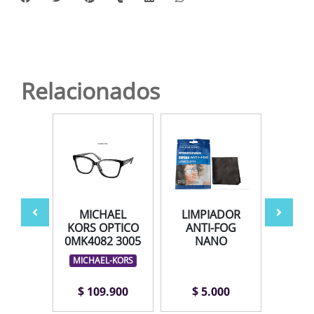
Relacionados
181U
MICHAEL
LIMPIADOR
AV
 54
KORS OPTICO
ANTI-FOG
0MK4082 3005
NANO
LAUREN
MICHAEL-KORS
.900
$ 109.900
$ 5.000
$ 1