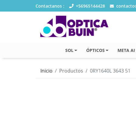
Contactanos :
+56965144428
contacto@
SOL
ÓPTICOS
META AI
Inicio
Productos
0RY1640L 3643 51