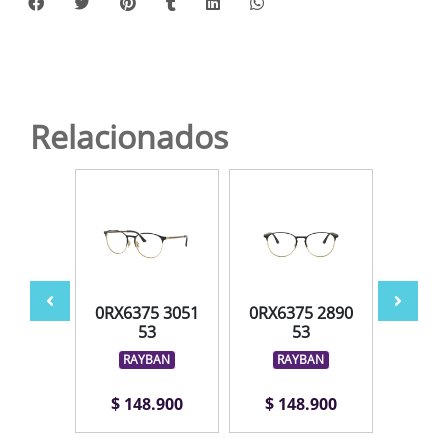
Relacionados
5 3133
0RX6375 3051
0RX6375 2890
0RX63
3
53
53
BAN
RAYBAN
RAYBAN
RA
.900
$ 148.900
$ 148.900
$ 1