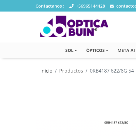
Contactanos :
+56965144428
contacto@
SOL
ÓPTICOS
META AI
Inicio
Productos
0RB4187 622/8G 54