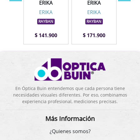
ERIKA
ERIKA
KA
E
ERIKA
ERIKA
BAN
RA
RAYBAN
RAYBAN
.900
$ 141.900
$ 171.900
$ 1
En Óptica Buin entendemos que cada persona tiene
necesidades visuales diferentes. Por eso, combinamos
experiencia profesional, mediciones precisas.
Más Información
¿Quienes somos?