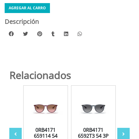
AGREGAR AL CARRO
Descripción
Relacionados
171L
0RB4171
0RB4171
0R
3 54
659114 54
6592T3 54 3P
600