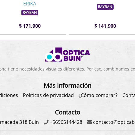
ERIKA
RAYBAN
RAYBAN
$ 171.900
$ 141.900
a tiene necesidades visuales diferentes. Por eso, combinamos exp
Más Información
diciones
Políticas de privacidad
¿Cómo comprar?
Cont
Contacto
maceda 318 Buin
+56965144428
contacto@opticabu