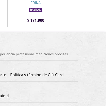
ERIKA
RAYBAN
RAYBAN
$ 171.900
$ 141.900
eriencia profesional, mediciones precisas.
acto
Politica y término de Gift Card
in.cl