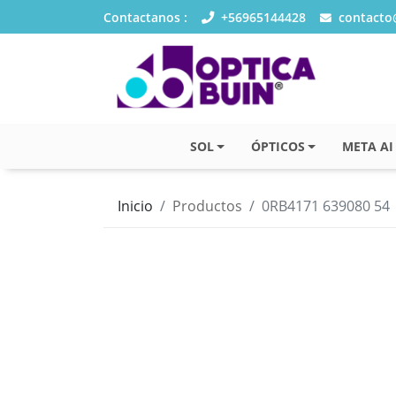
Contactanos :
+56965144428
contacto@
SOL
ÓPTICOS
META AI
Inicio
Productos
0RB4171 639080 54