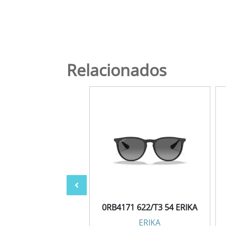
Relacionados
4171 6815A5 54
0RB4171 622/T3 54 ERIKA
ERIKA
ERIKA