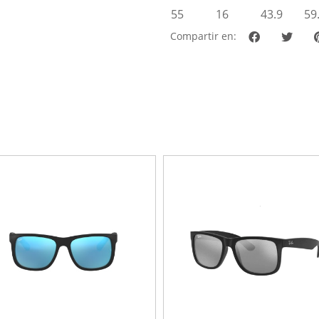
55
16
43.9
59
Compartir en: