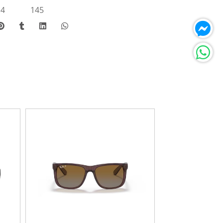
.4
145