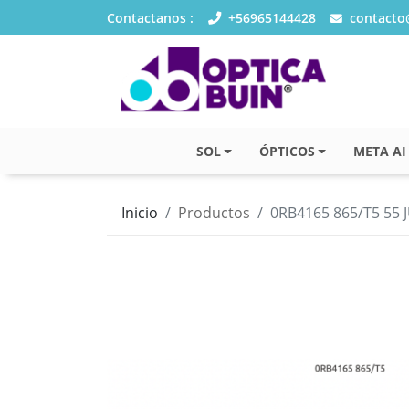
Contactanos :
+56965144428
contacto@
SOL
ÓPTICOS
META AI
Inicio
Productos
0RB4165 865/T5 55 