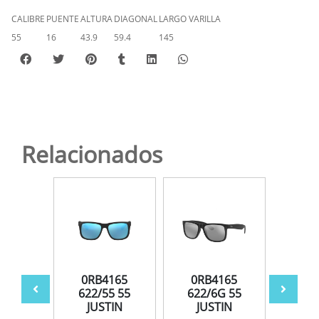
CALIBRE
PUENTE
ALTURA
DIAGONAL
LARGO VARILLA
55
16
43.9
59.4
145
Relacionados
165
0RB4165
0RB4165
0R
5 55
622/55 55
622/6G 55
865
JUSTIN
JUSTIN
JU
TIN