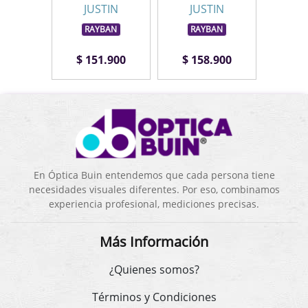
JUSTIN
JUSTIN
JU
BAN
RAYBAN
RAYBAN
RA
.900
$ 151.900
$ 158.900
$ 1
En Óptica Buin entendemos que cada persona tiene
necesidades visuales diferentes. Por eso, combinamos
experiencia profesional, mediciones precisas.
Más Información
¿Quienes somos?
Términos y Condiciones