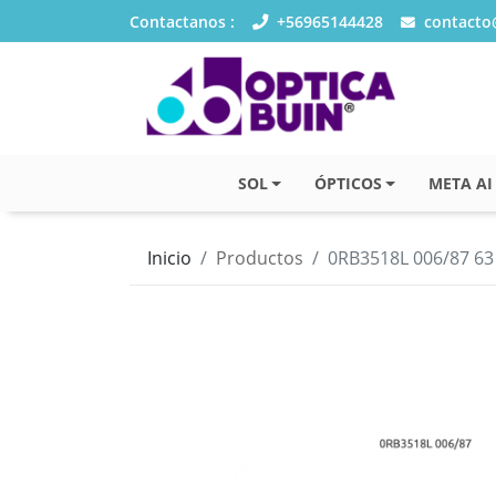
Contactanos :
+56965144428
contacto@
SOL
ÓPTICOS
META AI
Inicio
Productos
0RB3518L 006/87 63