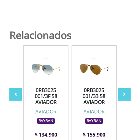
Relacionados
5 001
0RB3025
0RB3025
0RB3
IADOR
001/3F 58
001/33 58
62 A
AVIADOR
AVIADOR
DOR
AV
AVIADOR
AVIADOR
BAN
RA
RAYBAN
RAYBAN
.900
$ 134.900
$ 155.900
$ 1