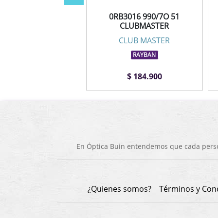
B3016 W0365 49
0RB3016 990/7O 51
CLUBMASTER
CLUBMASTER
CLUBMASTER
CLUB MASTER
RAYBAN
RAYBAN
$ 164.900
$ 184.900
En Óptica Buin entendemos que cada person
¿Quienes somos?
Términos y Con