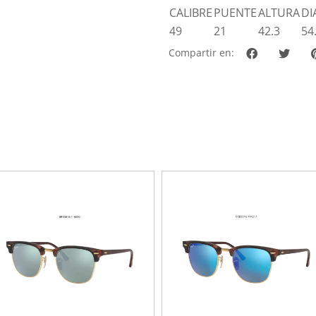
CALIBRE
PUENTE
ALTURA
DI
49
21
42.3
54
Compartir en: