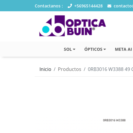
Contactanos :
+56965144428
contacto@
SOL
ÓPTICOS
META AI
Inicio
Productos
0RB3016 W3388 49