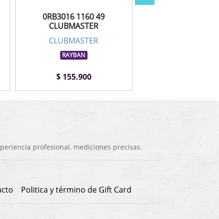
0RB3016 1160 49
0RB3016 901/58
CLUBMASTER
CLUBMASTE
CLUBMASTER
CLUBMASTE
RAYBAN
RAYBAN
$ 155.900
$ 205.900
eriencia profesional, mediciones precisas.
acto
Politica y término de Gift Card