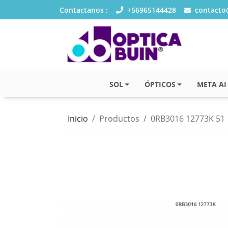
Contactanos :
+56965144428
contacto@
SOL
ÓPTICOS
META AI
Inicio
Productos
0RB3016 12773K 51