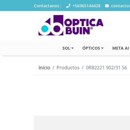
Contactanos :
+56965144428
contacto@
SOL
ÓPTICOS
META AI
Inicio
Productos
0RB2221 902/31 56