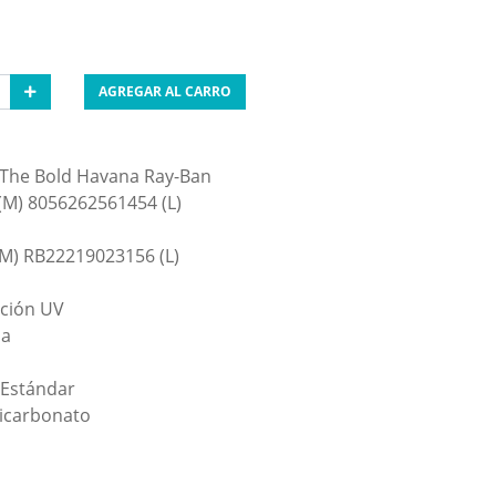
AGREGAR AL CARRO
 The Bold Havana Ray-Ban
(M) 8056262561454 (L)
M) RB22219023156 (L)
ción UV
na
 Estándar
icarbonato