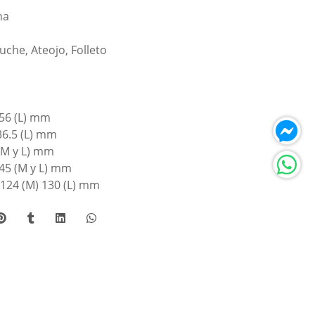
na
che, Ateojo, Folleto
56 (L) mm
36.5 (L) mm
(M y L) mm
45 (M y L) mm
124 (M) 130 (L) mm