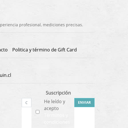
eriencia profesional, mediciones precisas.
acto
Politica y término de Gift Card
in.cl
Suscripción
He leído y
ENVIAR
acepto
Términos y
condiciones