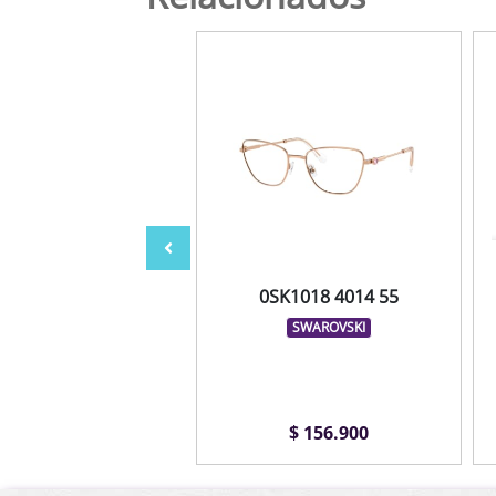
C0271 A14 01
0SK1018 4014 55
GLORY
SWAROVSKI
COLCCI
$ 99.900
$ 156.900