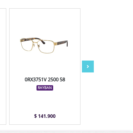
0RX3751V 2500 58
C0271 A14 0
RAYBAN
GLORY
COLCCI
$ 141.900
$ 99.900