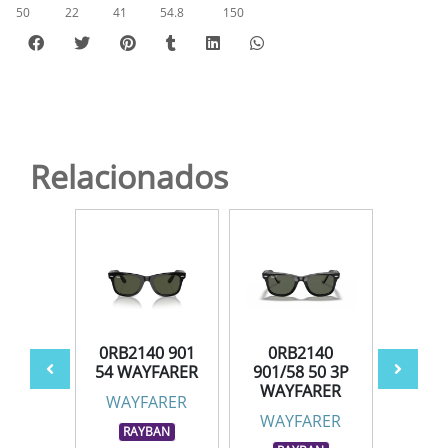
50
22
41
54.8
150
Relacionados
140
0RB2140 901
0RB2140
0RB2
 50 3P
54 WAYFARER
901/58 50 3P
WAYFARER
ARER
WAYFARER
WAY
WAYFARER
BAN
RAYBAN
RA