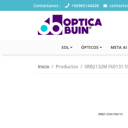
Contactanos :
+56965144428
contacto@
SOL
ÓPTICOS
META AI
Inicio
Productos
0RB2132M F60131 