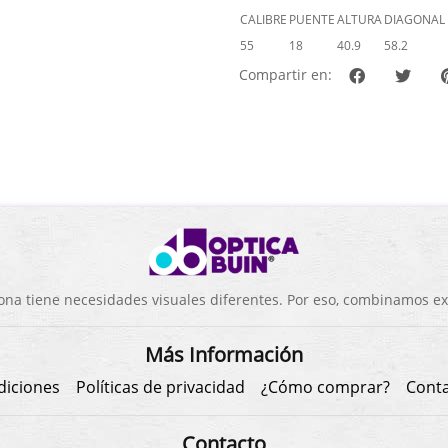
CALIBRE
PUENTE
ALTURA
DIAGONAL
55
18
40.9
58.2
Compartir en:
a tiene necesidades visuales diferentes. Por eso, combinamos exp
Más Información
diciones
Políticas de privacidad
¿Cómo comprar?
Cont
Contacto