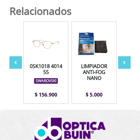
Relacionados
ZOR
0SK1018 4014
LIMPIADOR
AV
55
ANTI-FOG
NANO
SWAROVSKI
.000
$ 156.900
$ 5.000
$ 1