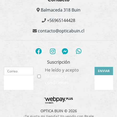
Balmaceda 318 Buin
+56965144428
contacto@opticabuin.cl
Suscripción
He leído y acepto
ENVIAR
Términos y
condiciones
OPTICA BUIN © 2026
¿Te gusta mi tienda? Yo vendo con
Bsale