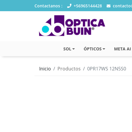
Contactanos :
+56965144428
contacto@
SOL
ÓPTICOS
META AI
Inicio
Productos
0PR17WS 12N5S0