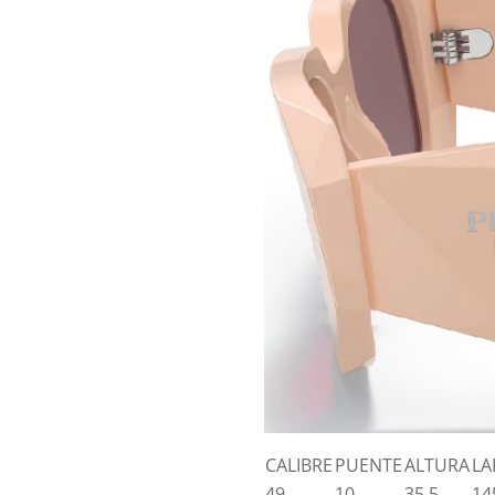
CALIBRE
PUENTE
ALTURA
LA
49
10
35,5
14