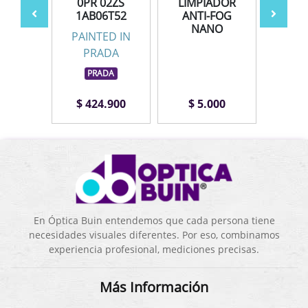
ZOR
0PR 02ZS
LIMPIADOR
AV
1AB06T52
ANTI-FOG
NANO
PAINTED IN
PRADA
PRADA
.000
$ 424.900
$ 5.000
$ 1
En Óptica Buin entendemos que cada persona tiene
necesidades visuales diferentes. Por eso, combinamos
experiencia profesional, mediciones precisas.
Más Información