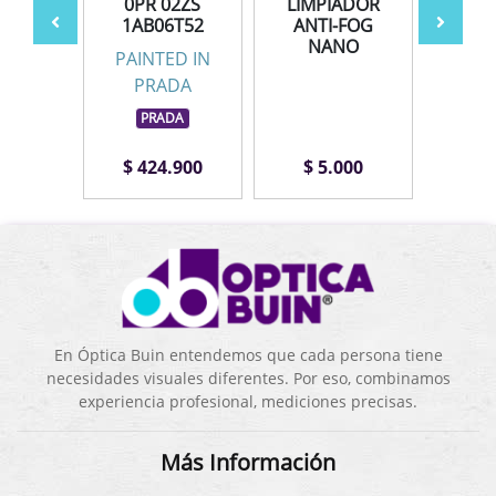
ZOR
0PR 02ZS
LIMPIADOR
AV
1AB06T52
ANTI-FOG
NANO
PAINTED IN
PRADA
PRADA
.000
$ 424.900
$ 5.000
$ 1
En Óptica Buin entendemos que cada persona tiene
necesidades visuales diferentes. Por eso, combinamos
experiencia profesional, mediciones precisas.
Más Información