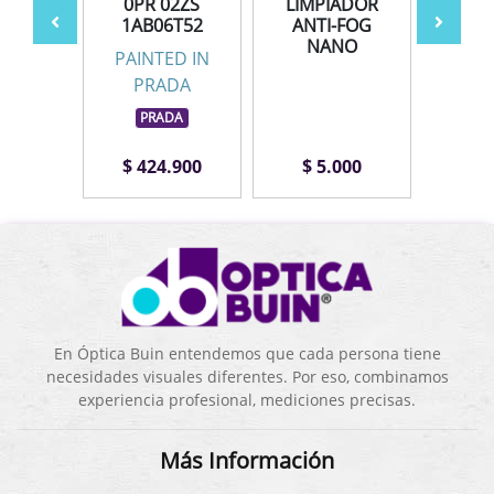
ZOR
0PR 02ZS
LIMPIADOR
AV
1AB06T52
ANTI-FOG
NANO
PAINTED IN
PRADA
PRADA
.000
$ 424.900
$ 5.000
$ 1
En Óptica Buin entendemos que cada persona tiene
necesidades visuales diferentes. Por eso, combinamos
experiencia profesional, mediciones precisas.
Más Información