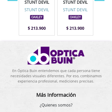
STUNT DEVIL
STUNT DEVIL
DEVIL
STUN
STUNT DEVIL
STUNT DEVIL
LEY
OA
OAKLEY
OAKLEY
.900
$ 213.900
$ 213.900
$ 2
En Óptica Buin entendemos que cada persona tiene
necesidades visuales diferentes. Por eso, combinamos
experiencia profesional, mediciones precisas.
Más Información
¿Quienes somos?