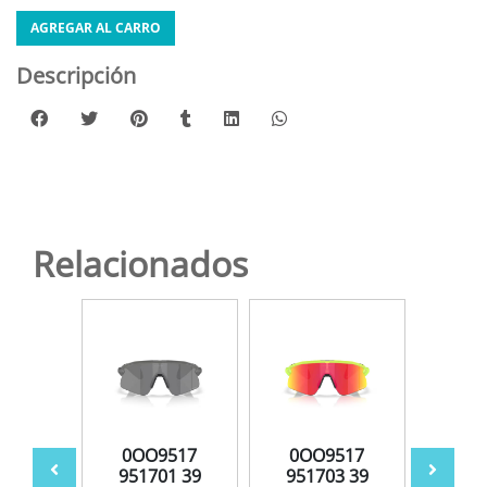
AGREGAR AL CARRO
Descripción
Relacionados
517
0OO9517
0OO9517
0O
7 39
951701 39
951703 39
951