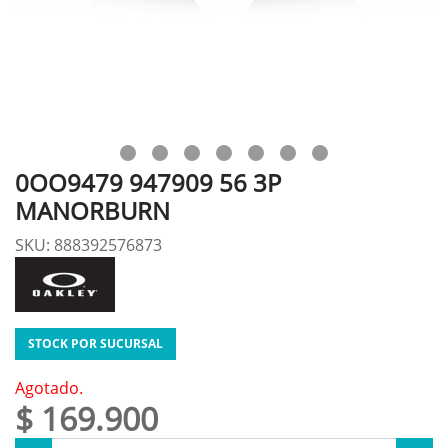
0OO9479 947909 56 3P
MANORBURN
SKU: 888392576873
STOCK POR SUCURSAL
Agotado.
$ 169.900