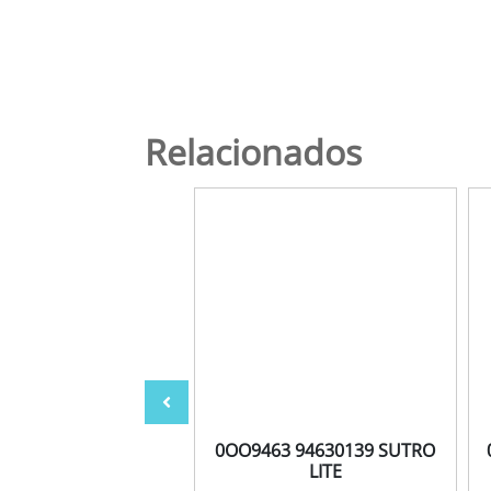
Relacionados
3 BB8 72 EDICIÓN
0OO9463 94630139 SUTRO
CHILE
LITE