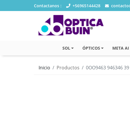
Contactanos :
+56965144428
contacto@
SOL
ÓPTICOS
META AI
Inicio
Productos
0OO9463 946346 39