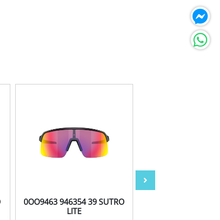
O
0OO9463 946354 39 SUTRO
0OO9463 946357 3
LITE
LITE