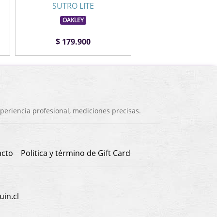
SUTRO LITE
SUTRO LITE
OAKLEY
OAKLEY
$ 179.900
$ 169.900
eriencia profesional, mediciones precisas.
acto
Politica y término de Gift Card
in.cl