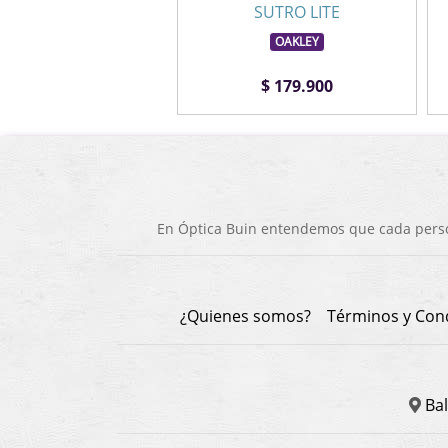
AND TOUR CHILE
SUTRO LITE
MORMAII
OAKLEY
$ 149.900
$ 179.900
En Óptica Buin entendemos que cada person
¿Quienes somos?
Términos y Con
Bal