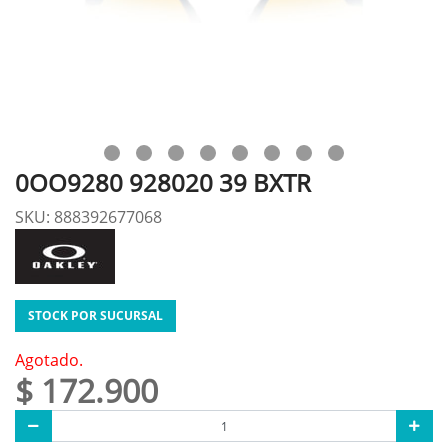
0OO9280 928020 39 BXTR
SKU: 888392677068
STOCK POR SUCURSAL
Agotado.
$ 172.900