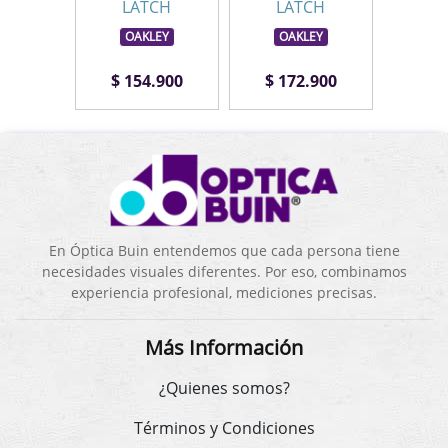
CH
LATCH
LATCH
L
LEY
OAKLEY
OAKLEY
OA
.900
$ 154.900
$ 172.900
$ 1
En Óptica Buin entendemos que cada persona tiene
necesidades visuales diferentes. Por eso, combinamos
experiencia profesional, mediciones precisas.
Más Información
¿Quienes somos?
Términos y Condiciones