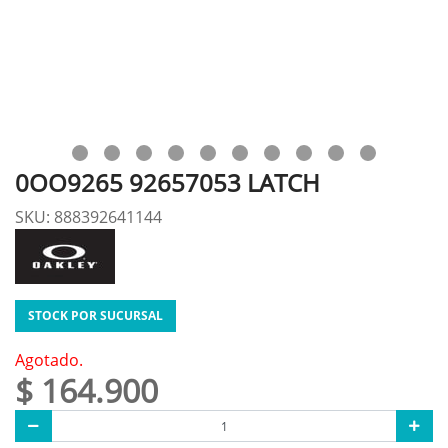
0OO9265 92657053 LATCH
SKU: 888392641144
STOCK POR SUCURSAL
Agotado.
$ 164.900