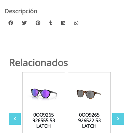
Descripción
Relacionados
265
0OO9265
0OO9265
0O
9 53
926555 53
926522 53
926
CH
LATCH
LATCH
L