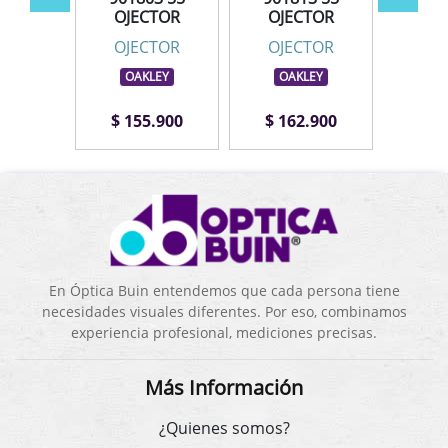
TOR
OJECTOR
OJECTOR
OJ
TOR
OJECTOR
OJECTOR
OJ
LEY
OAKLEY
OAKLEY
OA
.900
$ 155.900
$ 162.900
$ 1
En Óptica Buin entendemos que cada persona tiene
necesidades visuales diferentes. Por eso, combinamos
experiencia profesional, mediciones precisas.
Más Información
¿Quienes somos?