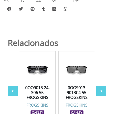
55
17
44
55
139
Relacionados
013
0OO9013 24-
0OO9013
0O
 55 3P
306 55
9013C4 55
9013F
INS XL
FROGSKINS
FROGSKINS
FROGS
INS XL
FROGSKINS
FROGSKINS
FROGS
LEY
OAKLEY
OAKLEY
OA