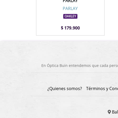
PARLAY
PARLAY
OAKLEY
$ 179.900
En Óptica Buin entendemos que cada person
¿Quienes somos?
Términos y Con
Bal