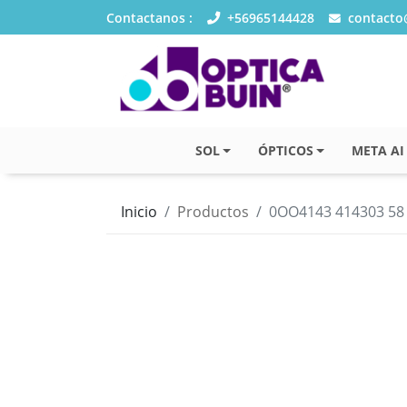
Contactanos :
+56965144428
contacto@
SOL
ÓPTICOS
META AI
Inicio
Productos
0OO4143 414303 58