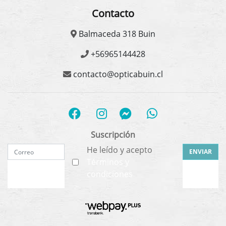
Contacto
Balmaceda 318 Buin
+56965144428
contacto@opticabuin.cl
Suscripción
He leído y acepto
ENVIAR
Términos y
condiciones