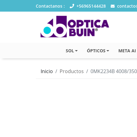
Contactanos :
+56965144428
contacto@
SOL
ÓPTICOS
META AI
Inicio
Productos
0MK2234B 4008/350