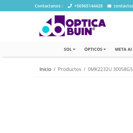
Contactanos :
+56965144428
contacto@
SOL
ÓPTICOS
META AI
Inicio
Productos
0MK2232U 30058G5