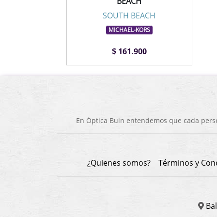
BEACH
SOUTH BEACH
MICHAEL-KORS
$ 161.900
En Óptica Buin entendemos que cada person
¿Quienes somos?
Términos y Con
Bal