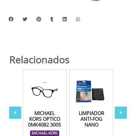
Relacionados
181U
MICHAEL
LIMPIADOR
AV
 54
KORS OPTICO
ANTI-FOG
0MK4082 3005
NANO
LAUREN
MICHAEL-KORS