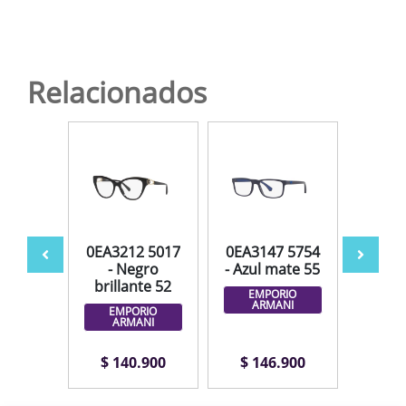
Relacionados
ZOR
0EA3212 5017
0EA3147 5754
LIM
- Negro
- Azul mate 55
ANT
brillante 52
N
EMPORIO
ARMANI
EMPORIO
ARMANI
.000
$ 140.900
$ 146.900
$ 