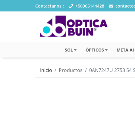
Contactanos :
+56965144428
contacto@
SOL
ÓPTICOS
META AI
Inicio
Productos
0AN7247U 2753 54