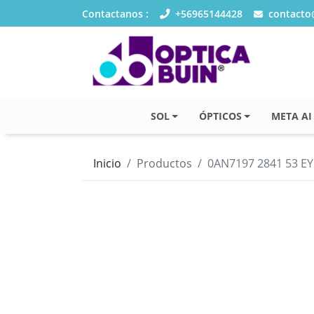
Contactanos :
+56965144428
contacto@
SOL
ÓPTICOS
META AI
Inicio
Productos
0AN7197 2841 53 E