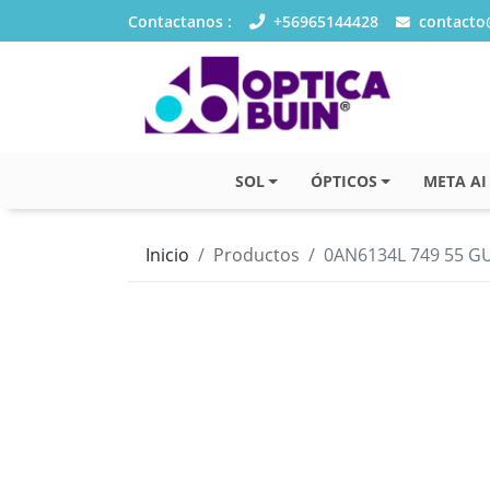
Contactanos :
+56965144428
contacto@
SOL
ÓPTICOS
META AI
Inicio
Productos
0AN6134L 749 55 G